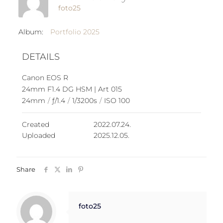
foto25
Album:
Portfolio 2025
DETAILS
Canon EOS R
24mm F1.4 DG HSM | Art 015
24mm
/
ƒ/1.4
/
1/3200s
/
ISO 100
Created
2022.07.24.
Uploaded
2025.12.05.
Share
foto25