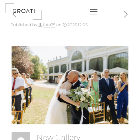
Published by
foto25
on
2025.12.05.
New Gallery