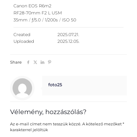
Canon EOS R6m2
RF28-70mm F2 L USM
35mm
/
ƒ/5.0
/
1/200s
/
ISO 50
Created
2025.07.21.
Uploaded
2025.12.05.
Share
foto25
Vélemény, hozzászólás?
Az e-mail címet nem tesszük közzé.
A kötelező mezőket
*
karakterrel jelöltük