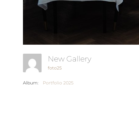
New Gallery
foto25
Album:
Portfolio 2025