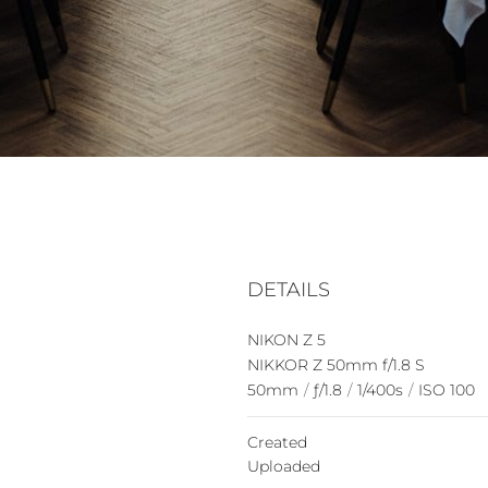
DETAILS
NIKON Z 5
NIKKOR Z 50mm f/1.8 S
50mm
/
ƒ/1.8
/
1/400s
/
ISO 100
Created
Uploaded