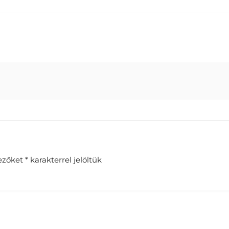
ezőket
*
karakterrel jelöltük