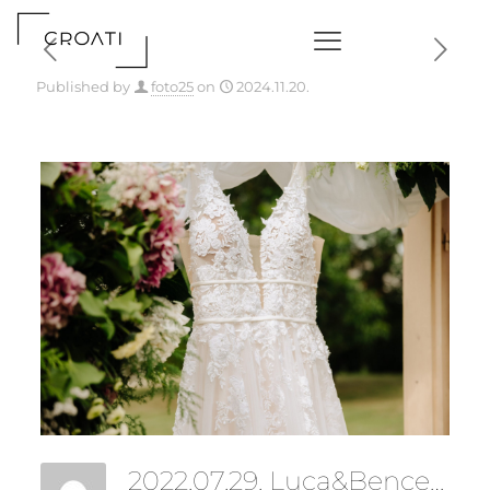
Published by
foto25
on
2024.11.20.
2022.07.29. Luca&Bence Wedding-126