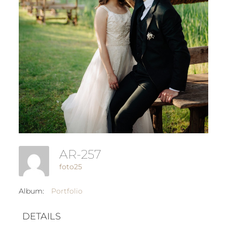
AR-257
foto25
Album:
Portfolio
DETAILS