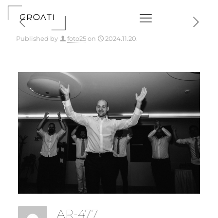
Published by
foto25
on
2024.11.20.
AR-477